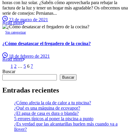
horas con luz solar. ¿Sabéis cómo aprovecharla para rebajar la
factura de la luz y tener un hogar más agradable? Os ofrecemos una
serie de consejos: Persianas...
23 de marzo de 2021
Read more
Sin categorizar
¿Cómo desatascar el fregadero de la cocina?
18 de febrero de 2021
Read more
1
2
…
5
6
7
Buscar
Buscar
Entradas recientes
¿Cómo afecta la ola de calor a tu piscina?
¿Qué es una máquina de ecovapor?
¿El agua de casa es dura o blanda?
5 errores típicos al poner la piscina a punto
¿Es verdad que las alcantarillas huelen más cuando va a
llover?