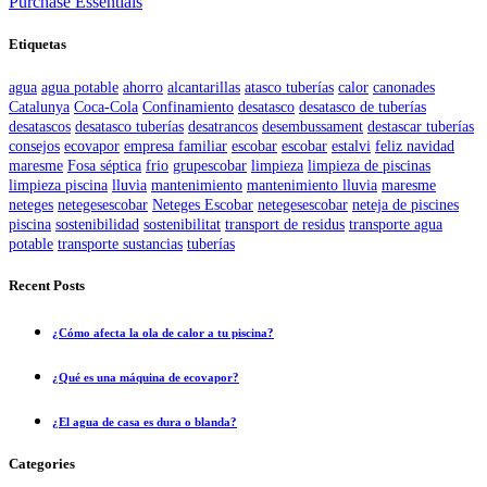
Purchase Essentials
Etiquetas
agua
agua potable
ahorro
alcantarillas
atasco tuberías
calor
canonades
Catalunya
Coca-Cola
Confinamiento
desatasco
desatasco de tuberías
desatascos
desatasco tuberías
desatrancos
desembussament
destascar tuberías
consejos
ecovapor
empresa familiar
escobar
escobar
estalvi
feliz navidad
maresme
Fosa séptica
frio
grupescobar
limpieza
limpieza de piscinas
limpieza piscina
lluvia
mantenimiento
mantenimiento lluvia
maresme
neteges
netegesescobar
Neteges Escobar
netegesescobar
neteja de piscines
piscina
sostenibilidad
sostenibilitat
transport de residus
transporte agua
potable
transporte sustancias
tuberías
Recent Posts
¿Cómo afecta la ola de calor a tu piscina?
¿Qué es una máquina de ecovapor?
¿El agua de casa es dura o blanda?
Categories