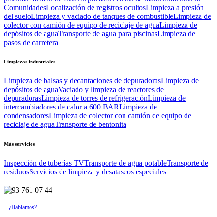
Comunidades
Localización de registros ocultos
Limpieza a presión
del suelo
Limpieza y vaciado de tanques de combustible
Limpieza de
colector con camión de equipo de reciclaje de agua
Limpieza de
depósitos de agua
Transporte de agua para piscinas
Limpieza de
pasos de carretera
Limpiezas
industriales
Limpieza de balsas y decantaciones de depuradoras
Limpieza de
depósitos de agua
Vaciado y limpieza de reactores de
depuradoras
Limpieza de torres de refrigeración
Limpieza de
intercambiadores de calor a 600 BAR
Limpieza de
condensadores
Limpieza de colector con camión de equipo de
reciclaje de agua
Transporte de bentonita
Más
servicios
Inspección de tuberías TV
Transporte de agua potable
Transporte de
residuos
Servicios de limpieza y desatascos especiales
¿Hablamos?