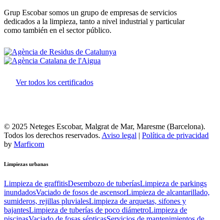
Grup Escobar somos un grupo de empresas de servicios
dedicados a la limpieza, tanto a nivel industrial y particular
como también en el sector público.
Ver todos los certificados
© 2025 Neteges Escobar, Malgrat de Mar, Maresme (Barcelona).
Todos los derechos reservados.
Aviso legal
|
Política de privacidad
by
Marficom
Limpiezas
urbanas
Limpieza de graffitis
Desembozo de tuberías
Limpieza de parkings
inundados
Vaciado de fosos de ascensor
Limpieza de alcantarillado,
sumideros, rejillas pluviales
Limpieza de arquetas, sifones y
bajantes
Limpieza de tuberías de poco diámetro
Limpieza de
piscinas
Vaciado de fosas sépticas
Servicios de mantenimientos de