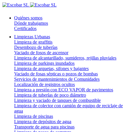
Quiénes somos
Dónde trabajamos
Certificados
Limpiezas Urbanas
Limpieza de graffitis
Desembozo de tuberías
Vaciado de fosos de ascensor
Limpieza de alcantarillado, sumideros, rejillas pluviales
Limpieza de parkings inundados
Limpieza de arquetas, sifones y bajantes
Vaciado de fosas sépticas o pozos de bombas
Servicios de mantenimientos de Comunidades
Localización de registros ocultos
Limpieza a presión con ECO VAPOR de pavimentos
Limpieza de tuberías de poco diámetro
Limpieza y vaciado de tanques de combustible
Limpieza de colector con camión de equipo de reciclaje de
agua
Limpieza de piscinas
Limpieza de depósitos de agua
Transporte de agua para piscinas