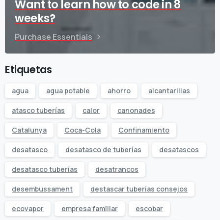
Want to learn how to code in 8
weeks?
Purchase Essentials
Etiquetas
agua
agua potable
ahorro
alcantarillas
atasco tuberías
calor
canonades
Catalunya
Coca-Cola
Confinamiento
desatasco
desatasco de tuberías
desatascos
desatasco tuberías
desatrancos
desembussament
destascar tuberías consejos
ecovapor
empresa familiar
escobar