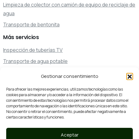
Limpieza de colector con camión de equipo de reciclaje de
agua
Transporte de bentonita
Más
servicios
Inspección de tuberías TV
Transporte de agua potable
Transporte de residuos
Gestionar consentimiento
Servicios de limpieza y desatascos especiales
Para ofrecer las mejores experiencias, utilizamos tecnologías como las
cookies para almacenar y/o acceder a la información del dispositivo. El
consentimiento de estas tecnologías nos permitirá procesar datos como el
¿Hablamos?
comportamiento de navegación o las identificaciones únicas en este sitio.
No consentir o retirar el consentimiento, puede afectar negativamente a
93 761 07 44
ciertas características y funciones.
Llámanos
Aceptar