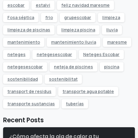
escobar
estalvi
feliz navidad maresme
Fosa séptica
frio
grupescobar
limpieza
limpieza de piscinas
limpieza piscina
lluvia
mantenimiento
mantenimiento lluvia
maresme
neteges
netegesescobar
Neteges Escobar
netegesescobar
neteja de piscines
piscina
sostenibilidad
sostenibilitat
transport de residus
transporte agua potable
transporte sustancias
tuberías
Recent Posts
¿Cómo afecta la ola de calor a tu