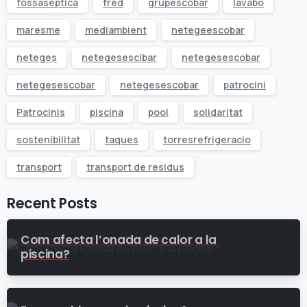
fossaseptica
fred
grupescobar
lavabo
maresme
mediambient
netegeescobar
neteges
netegesescibar
netegesescobar
netegesescobar
netegesescobar
patrocini
Patrocinis
piscina
pool
solidaritat
sostenibilitat
taques
torresrefrigeracio
transport
transport de residus
Recent Posts
Com afecta l’onada de calor a la
piscina?