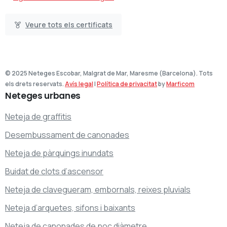
Veure tots els certificats
© 2025 Neteges Escobar, Malgrat de Mar, Maresme (Barcelona). Tots
els drets reservats.
Avís legal
|
Política de privacitat
by
Marficom
Neteges
urbanes
Neteja de graffitis
Desembussament de canonades
Neteja de pàrquings inundats
Buidat de clots d’ascensor
Neteja de clavegueram, embornals, reixes pluvials
Neteja d’arquetes, sifons i baixants
Neteja de canonades de poc diàmetre