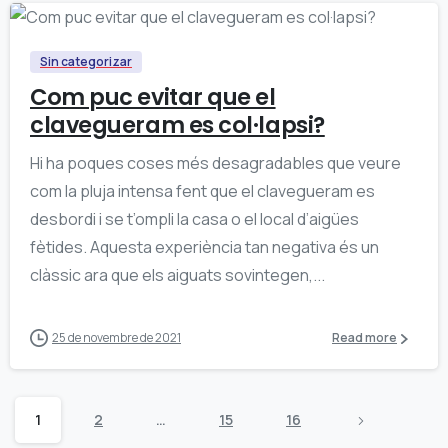
0
Sin categorizar
Com puc evitar que el
clavegueram es col·lapsi?
Hi ha poques coses més desagradables que veure
com la pluja intensa fent que el clavegueram es
desbordi i se t’ompli la casa o el local d’aigües
fètides. Aquesta experiència tan negativa és un
clàssic ara que els aiguats sovintegen,...
25 de novembre de 2021
Read more
1
2
…
15
16