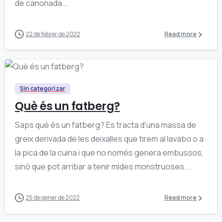
de canonada...
22 de febrer de 2022
Read more
0
Sin categorizar
Què és un fatberg?
Saps què és un fatberg? Es tracta d’una massa de
greix derivada de les deixalles que tirem al lavabo o a
la pica de la cuina i que no només genera embussos,
sinó que pot arribar a tenir mides monstruoses....
25 de gener de 2022
Read more