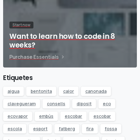
Start now
Want to learn how to code in 8
weeks?
Purchase Essentials
Etiquetes
aigua
bentonita
calor
canonada
clavegueram
consells
diposit
eco
ecovapor
embús
escobar
escobar
escola
esport
fatberg
fira
fossa