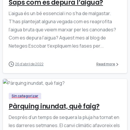
Saps com es depura l’aigua?
L’aigua és un bé essencial i no s’ha de malgastar.
T’has plantejat alguna vegada com es reaprofita
l’aigua bruta que veiem marxar per les canonades?
Com es depura l’aigua? Aquest mes al blog de
Neteges Escobar t’expliquem les fases per...
26 d'abril de 2022
Read more
0
Sin categorizar
Pàrquing inundat, què faig?
Després d’un temps de sequera la pluja ha tornat en
les darreres setmanes. El canvi climàtic afavoreix els