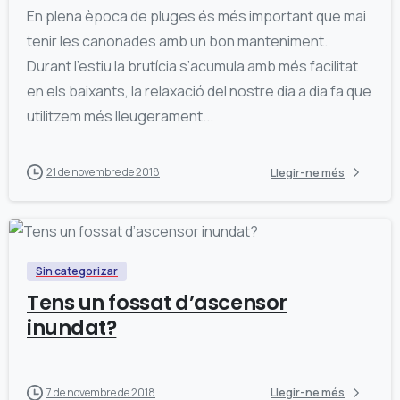
En plena època de pluges és més important que mai
tenir les canonades amb un bon manteniment.
Durant l’estiu la brutícia s’acumula amb més facilitat
en els baixants, la relaxació del nostre dia a dia fa que
utilitzem més lleugerament...
21 de novembre de 2018
Llegir-ne més
0
Sin categorizar
Tens un fossat d’ascensor
inundat?
7 de novembre de 2018
Llegir-ne més