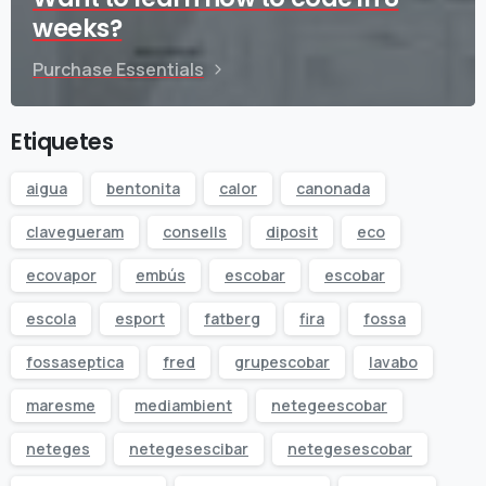
weeks?
Purchase Essentials
Etiquetes
aigua
bentonita
calor
canonada
clavegueram
consells
diposit
eco
ecovapor
embús
escobar
escobar
escola
esport
fatberg
fira
fossa
fossaseptica
fred
grupescobar
lavabo
maresme
mediambient
netegeescobar
neteges
netegesescibar
netegesescobar