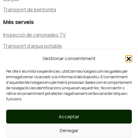
Transport de bentonita
Més
serveis
Inspecció de canonades TV
Transport d’aigua potable
Transport de residus
Gestionar consentiment
Serveis de neteja i desembussaments especials
Per oferir les millors experiències, utilitzem tecnologies com les galetes per
emmagatzemar i/o accedir a la informació del dispositiu. El consentiment
d’aquestes tecnologies ens permetrà processar dades com el comportament
de navegació o les identificacions úniques en aquest lloc. No consentir o
Parlem?
retirar el consentiment pot afectar negativament certes característiques i
93 761 07 44
funcions.
Truca’ns
Acceptar
Denegar