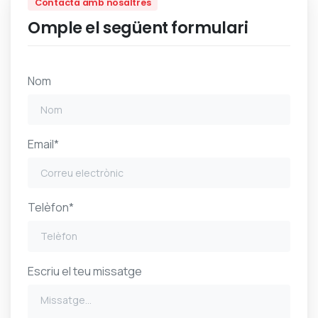
Contacta amb nosaltres
Omple el següent formulari
Nom
Email*
Telèfon*
Escriu el teu missatge