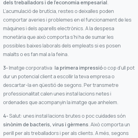
dels treballadors i de l’economia empesarial
.
L’acumulació de brutícia, restes o deixalles poden
comportar averies i problemes en el funcionament de les
màquines i dels aparells electrònics. A la despesa
monetària que això comporta s’hi ha de sumar les
possibles baixes laborals dels empleats si es posen
malalts o es fan mal a la feina.
3-
Imatge corporativa:
la primera impressió
o cop d’ull pot
dur un potencial client a escollir la teva empresa o
descartar-la en qüestió de segons. Per transmetre
professionalitat calen unes instal·lacions netes i
ordenades que acompanyin la imatge que anhelem.
4-
Salut: unes instal·lacions brutes o poc cuidades són
sinònim de bacteris, virus i gèrmens
. Això comporta un
perill per als treballadors i per als clients. A més, segons