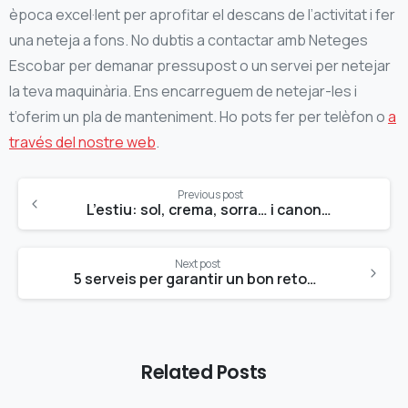
època excel·lent per aprofitar el descans de l’activitat i fer
una neteja a fons. No dubtis a contactar amb Neteges
Escobar per demanar pressupost o un servei per netejar
la teva maquinària. Ens encarreguem de netejar-les i
t’oferim un pla de manteniment. Ho pots fer per telèfon o
a
través del nostre web
.
Continue
Previous post
Reading
L’estiu: sol, crema, sorra… i canonades embossades
Next post
5 serveis per garantir un bon retorn a l’escola
Related Posts