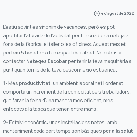
4 d'agost de 2022
L’estiu sovint és sinònim de vacances, però es pot
aprofitar l’aturada de l’activitat per fer una bona neteja a
fons de la fàbrica, el taller o les oficines. Aquest mes et
portem 5 beneficis d’un espai laboral net. No dubtis a
contactar
Neteges Escobar
per tenir la teva maquinària a
punt quan tornis de la teva desconnexió estiuenca.
1-
Més
productivitat
: un ambient laboral net i ordenat
comporta un increment de la comoditat dels treballadors,
que faran la feina d’una manera més eficient, més
enfocats a la tasca que tenen entre mans.
2-
Estalvi econòmic: unes instal·lacions netes i amb
manteniment cada cert temps són bàsiques
per a la salut