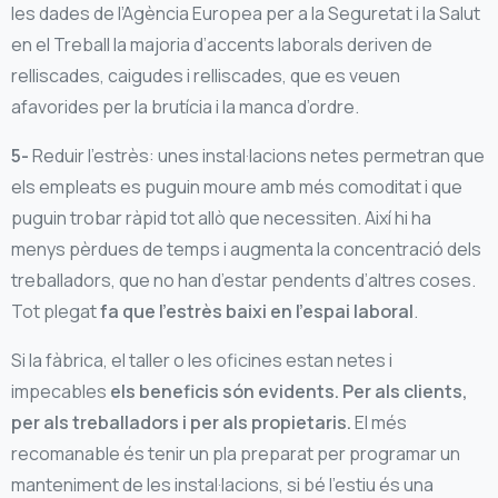
les dades de l’Agència Europea per a la Seguretat i la Salut
en el Treball la majoria d’accents laborals deriven de
relliscades, caigudes i relliscades, que es veuen
afavorides per la brutícia i la manca d’ordre.
5-
Reduir l’estrès: unes instal·lacions netes permetran que
els empleats es puguin moure amb més comoditat i que
puguin trobar ràpid tot allò que necessiten. Així hi ha
menys pèrdues de temps i augmenta la concentració dels
treballadors, que no han d’estar pendents d’altres coses.
Tot plegat
fa que l’estrès baixi en l’espai laboral
.
Si la fàbrica, el taller o les oficines estan netes i
impecables
els beneficis són evidents. Per als clients,
per als treballadors i per als propietaris.
El més
recomanable és tenir un pla preparat per programar un
manteniment de les instal·lacions, si bé l’estiu és una