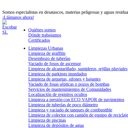
Somos especialistas en desatascos, materias peligrosas y aguas residua
¡Llámanos ahora!
Quiénes somos
Dónde trabajamos
Certificados
Limpiezas Urbanas
Limpieza de graffitis
Desembozo de tuberías
Vaciado de fosos de ascensor
Limpieza de alcantarillado, sumideros, rejillas pluviales
Limpieza de parkings inundados
Limpieza de arquetas, sifones y bajantes
Vaciado de fosas sépticas o pozos de bombas
Servicios de mantenimientos de Comunidades
Localización de registros ocultos
Limpieza a presión con ECO VAPOR de pavimentos
Limpieza de tuberías de poco diámetro
Limpieza y vaciado de tanques de combustible
Limpieza de colector con camión de equipo de reciclaj
Limpieza de piscinas
Limpieza de depósitos de agua