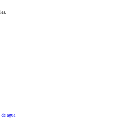
les.
e de agua