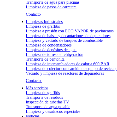
Transporte de agua para piscinas
Limpieza de pasos de carretera
Contacto
Limpiezas Industriales
Limpieza de graffitis
Limpieza a presión con ECO VAPOR de pavimentos
Limpieza de balsas y decantaciones de depuradores
Limpieza y vaciado de tanques de combustible
Limpieza de condensadores
Limpieza de depósitos de agua
Limpieza de torres de refrigeración
Transporte de bentonita
Limpieza de intercambiadores de calor a 600 BAR
Limpieza de colector con camión de equipo de reciclaj
Vaciado y limpieza de reactores de depuradoras
Contacto
Más servicios
Limpieza de graffitis
Transporte de residuos
Inspección de tuberías TV
Transporte de agua potable
Limpieza y desatascos especiales
Noticias