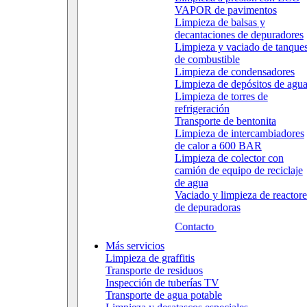
VAPOR de pavimentos
Limpieza de balsas y
decantaciones de depuradores
Limpieza y vaciado de tanque
de combustible
Limpieza de condensadores
Limpieza de depósitos de agu
Limpieza de torres de
refrigeración
Transporte de bentonita
Limpieza de intercambiadores
de calor a 600 BAR
Limpieza de colector con
camión de equipo de reciclaje
de agua
Vaciado y limpieza de reactore
de depuradoras
Contacto
Más servicios
Limpieza de graffitis
Transporte de residuos
Inspección de tuberías TV
Transporte de agua potable