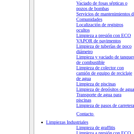
Vaciado de fosas sépticas o
pozos de bombas
Servicios de mantenimientos d
Comunidades
Localización de registros
ocultos
Limpieza a presión con ECO
VAPOR de pavimentos
Limpieza de tuberías de poco
diámetro
Limpieza y vaciado de tanque
de combustible
Limpieza de colector con
camión de equipo de reciclaje
de agua
Limpieza de piscinas
Limpieza de depósitos de agu
Transporte de agua para
piscinas
Limpieza de pasos de carreter
Contacto
Limpiezas Industriales
Limpieza de graffitis
Limpieza a presión con ECO