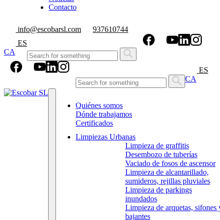
Contacto
info@escobarsl.com
937610744
ES
CA
ES
CA
Quiénes somos
Dónde trabajamos
Certificados
Limpiezas Urbanas
Limpieza de graffitis
Desembozo de tuberías
Vaciado de fosos de ascensor
Limpieza de alcantarillado,
sumideros, rejillas pluviales
Limpieza de parkings
inundados
Limpieza de arquetas, sifones 
bajantes