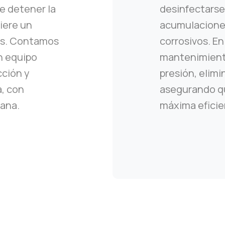
le detener la
desinfectarse
uiere un
acumulacione
es. Contamos
corrosivos. E
n equipo
mantenimiento
cción y
presión, elimi
, con
asegurando qu
mana.
máxima eficie