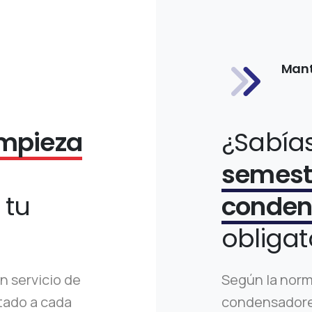
Mant
impieza
¿Sabía
semestr
 tu
conde
obligat
n servicio de
Según la norm
tado a cada
condensadores