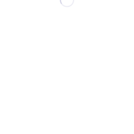
Escribe tu mensaje
He leído y acepto la
p