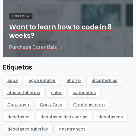
Start now
Want to learn how to code in 8
weeks?
Purchase Essentials
Etiquetas
agua
agua potable
ahorro
alcantarillas
atasco tuberías
calor
canonades
Catalunya
Coca-Cola
Confinamiento
desatasco
desatasco de tuberías
desatascos
desatasco tuberías
desatrancos