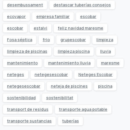
desembussament
destascar tuberías consejos
ecovapor
empresa familiar
escobar
escobar
estalvi
feliz navidad maresme
Fosa séptica
frio
grupescobar
limpieza
limpieza de piscinas
limpieza piscina
lluvia
mantenimiento
mantenimiento lluvia
maresme
neteges
netegesescobar
Neteges Escobar
netegesescobar
neteja de piscines
piscina
sostenibilidad
sostenibilitat
transport de residus
transporte agua potable
transporte sustancias
tuberías