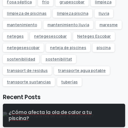
Fosa séptica
frio
grupescobar
limpieza
limpieza de piscinas
limpieza piscina
lluvia
mantenimiento
mantenimiento lluvia
maresme
neteges
netegesescobar
Neteges Escobar
netegesescobar
neteja de piscines
piscina
sostenibilidad
sostenibilitat
transport de residus
transporte agua potable
transporte sustancias
tuberías
Recent Posts
¿Cómo afecta la ola de calor a tu
piscina?