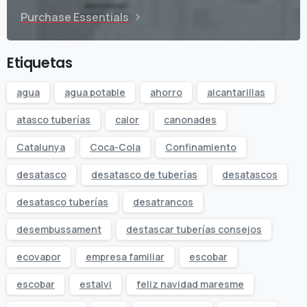
Purchase Essentials
Etiquetas
agua
agua potable
ahorro
alcantarillas
atasco tuberías
calor
canonades
Catalunya
Coca-Cola
Confinamiento
desatasco
desatasco de tuberías
desatascos
desatasco tuberías
desatrancos
desembussament
destascar tuberías consejos
ecovapor
empresa familiar
escobar
escobar
estalvi
feliz navidad maresme