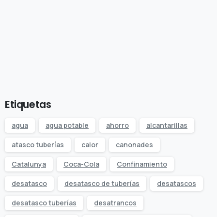
Start now
Want to learn how to code in 8
weeks?
Purchase Essentials
Etiquetas
agua
agua potable
ahorro
alcantarillas
atasco tuberías
calor
canonades
Catalunya
Coca-Cola
Confinamiento
desatasco
desatasco de tuberías
desatascos
desatasco tuberías
desatrancos