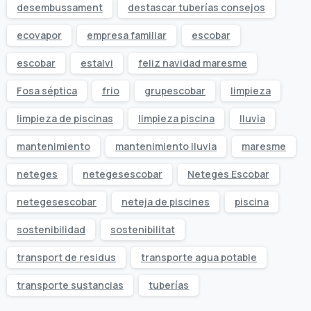
desembussament
destascar tuberías consejos
ecovapor
empresa familiar
escobar
escobar
estalvi
feliz navidad maresme
Fosa séptica
frio
grupescobar
limpieza
limpieza de piscinas
limpieza piscina
lluvia
mantenimiento
mantenimiento lluvia
maresme
neteges
netegesescobar
Neteges Escobar
netegesescobar
neteja de piscines
piscina
sostenibilidad
sostenibilitat
transport de residus
transporte agua potable
transporte sustancias
tuberías