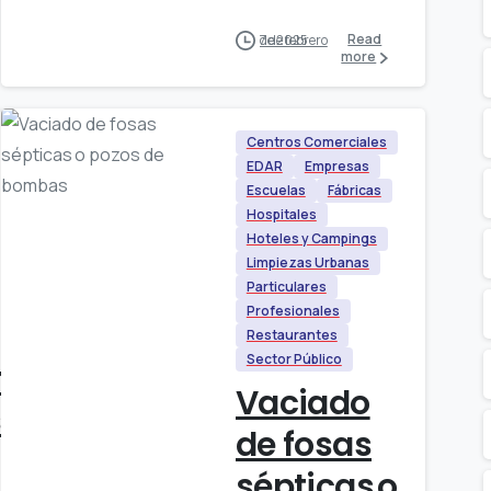
Read
7 de febrero de 2025
more
Centros Comerciales
EDAR
Empresas
Escuelas
Fábricas
Hospitales
Hoteles y Campings
Limpiezas Urbanas
Particulares
Profesionales
Restaurantes
Sector Público
n
Vaciado
s
de fosas
sépticas o