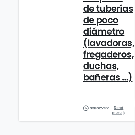
de tuberías
de poco
diámetro
(lavadoras,
fregaderos,
duchas,
bañeras …)
Read
6 de febrero de 2025
more