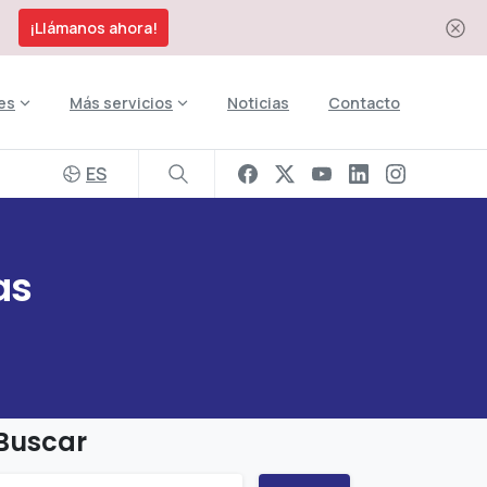
¡Llámanos ahora!
es
Más servicios
Noticias
Contacto
ES
as
Buscar