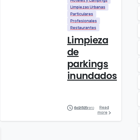
Hoteles y Campings
Limpiezas Urbanas
Particulares
Profesionales
Restaurantes
Limpieza
de
parkings
inundados
Read
6 de febrero de 2025
more