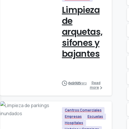
Limpieza
de
arquetas,
sifones y
bajantes
Read
6 de febrero de 2025
more
Centros Comerciales
Empresas
Escuelas
Hospitales