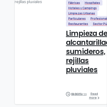
Fábricas
Hospitales
Hoteles y Campings
Limpiezas Urbanas
Particulares
Profesiona
Restaurantes
Sector Pú
Limpieza d
alcantarilla
sumideros,
rejillas
pluviales
Read
19 de marzo de 2025
more