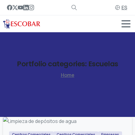
ES
Portfolio
categories:
Escuelas
Home
Centros Comerciales
Centros Comerciales
Empresas