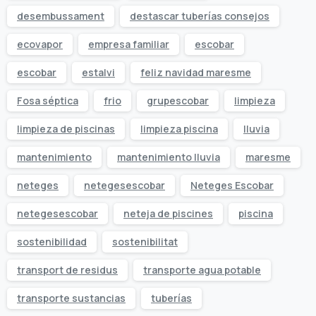
desembussament
destascar tuberías consejos
ecovapor
empresa familiar
escobar
escobar
estalvi
feliz navidad maresme
Fosa séptica
frio
grupescobar
limpieza
limpieza de piscinas
limpieza piscina
lluvia
mantenimiento
mantenimiento lluvia
maresme
neteges
netegesescobar
Neteges Escobar
netegesescobar
neteja de piscines
piscina
sostenibilidad
sostenibilitat
transport de residus
transporte agua potable
transporte sustancias
tuberías