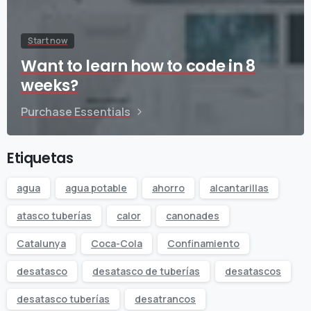
Start now
Want to learn how to code in 8
weeks?
Purchase Essentials
Etiquetas
agua
agua potable
ahorro
alcantarillas
atasco tuberías
calor
canonades
Catalunya
Coca-Cola
Confinamiento
desatasco
desatasco de tuberías
desatascos
desatasco tuberías
desatrancos