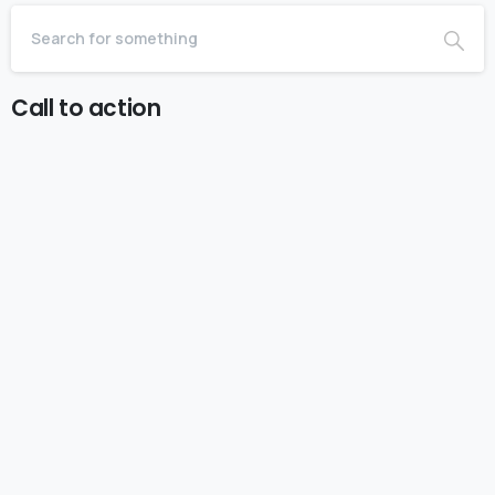
Call to action
Start now
Want to learn how to code in 8
weeks?
Purchase Essentials