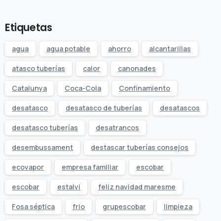
Etiquetas
agua
agua potable
ahorro
alcantarillas
atasco tuberías
calor
canonades
Catalunya
Coca-Cola
Confinamiento
desatasco
desatasco de tuberías
desatascos
desatasco tuberías
desatrancos
desembussament
destascar tuberías consejos
ecovapor
empresa familiar
escobar
escobar
estalvi
feliz navidad maresme
Fosa séptica
frio
grupescobar
limpieza