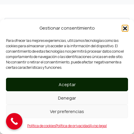
Dónde trabajamos
Gestionar consentimiento
Para ofrecer las mejores experiencias, utilizamos tecnologías como las
Nuestros servicios
cookies para almacenar y/o acceder a la información del dispositivo. El
consentimiento de estas tecnologías nos permitirá procesar datos como el
comportamiento de navegación o las identificaciones únicas en este sitio.
Contacta
No consentir o retirar el consentimiento, puede afectar negativamente a
ciertas características y funciones.
Síguenos en
Aceptar
Denegar
Ver preferencias
Grup Escobar somos un grupo de empresas de
Política de cookies
Política de privacidad
Aviso legal
servicios dedicados a la limpieza, tanto a nivel