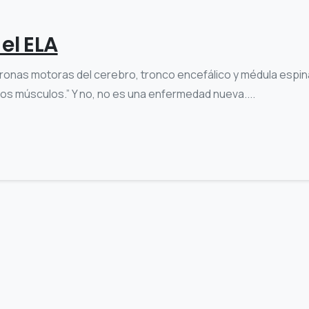
el ELA
onas motoras del cerebro, tronco encefálico y médula espina
 los músculos.” Y no, no es una enfermedad nueva....