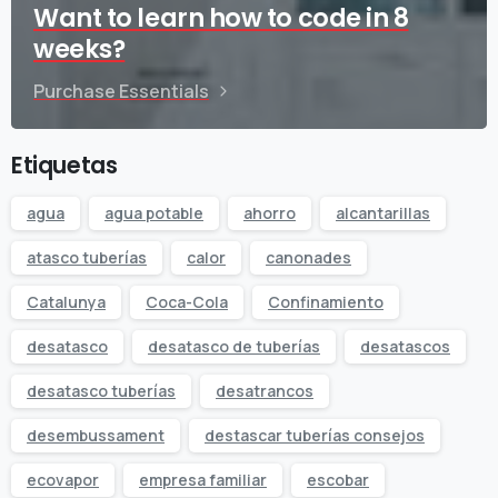
Want to learn how to code in 8
weeks?
Purchase Essentials
Etiquetas
agua
agua potable
ahorro
alcantarillas
atasco tuberías
calor
canonades
Catalunya
Coca-Cola
Confinamiento
desatasco
desatasco de tuberías
desatascos
desatasco tuberías
desatrancos
desembussament
destascar tuberías consejos
ecovapor
empresa familiar
escobar