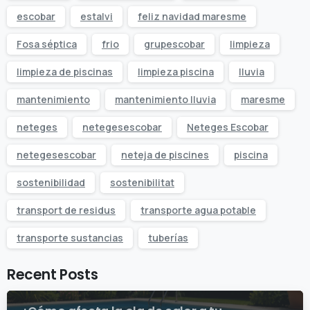
escobar
estalvi
feliz navidad maresme
Fosa séptica
frio
grupescobar
limpieza
limpieza de piscinas
limpieza piscina
lluvia
mantenimiento
mantenimiento lluvia
maresme
neteges
netegesescobar
Neteges Escobar
netegesescobar
neteja de piscines
piscina
sostenibilidad
sostenibilitat
transport de residus
transporte agua potable
transporte sustancias
tuberías
Recent Posts