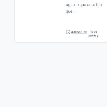
agua, o que esté fría,
que...
Read
4 de abril de 2019
more