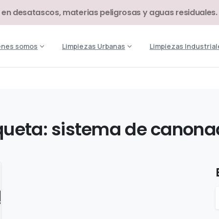
 en desatascos, materias peligrosas y aguas residuales.
énes somos
Limpiezas Urbanas
Limpiezas Industrial
queta:
sistema
de
canona
d