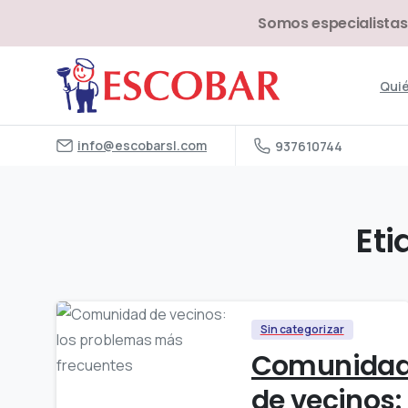
Somos especialistas
Qui
info@escobarsl.com
937610744
Eti
Sin categorizar
Comunida
de vecinos: