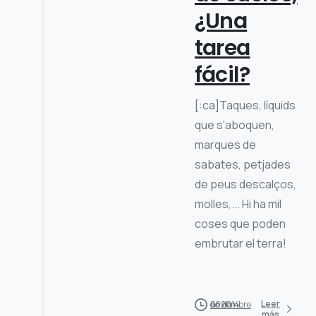
¿Una
tarea
fácil?
[:ca]Taques, líquids
que s'aboquen,
marques de
sabates, petjades
de peus descalços,
molles,... Hi ha mil
coses que poden
embrutar el terra!
Leer
26 de noviembre de 2014
más