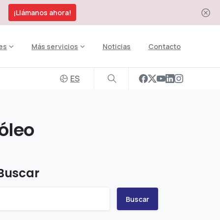
¡Llámanos ahora!
es
Más servicios
Noticias
Contacto
ES
nóleo
Buscar
Buscar