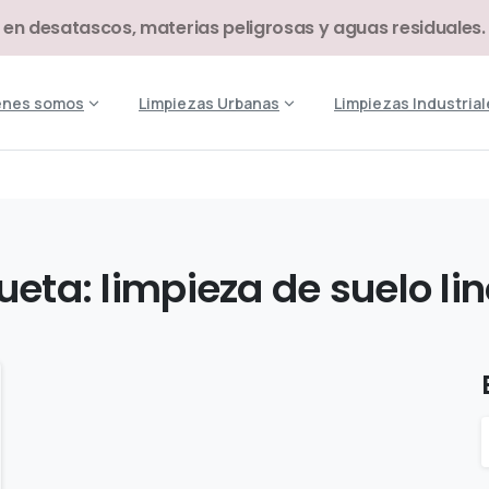
 en desatascos, materias peligrosas y aguas residuales.
énes somos
Limpiezas Urbanas
Limpiezas Industrial
ueta:
limpieza
de
suelo
li