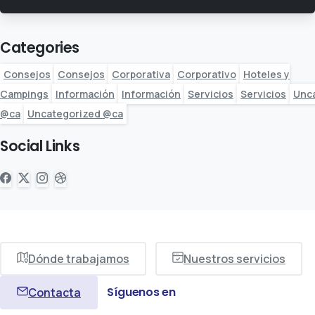
Categories
Consejos
Consejos
Corporativa
Corporativo
Hoteles y
Campings
Información
Información
Servicios
Servicios
Unc
@ca
Uncategorized @ca
Social Links
Dónde trabajamos
Nuestros servicios
Síguenos en
Contacta