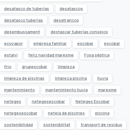
desatasco de tuberías
desatascos
desatasco tuberías
desatrancos
desembussament
destascar tuberías consejos
ecovapor
empresa familiar
escobar
escobar
estalvi
feliz navidad maresme
Fosa séptica
frio
grupescobar
limpieza
limpieza de piscinas
limpieza piscina
lluvia
mantenimiento
mantenimiento lluvia
maresme
neteges
netegesescobar
Neteges Escobar
netegesescobar
neteja de piscines
piscina
sostenibilidad
sostenibilitat
transport de residus