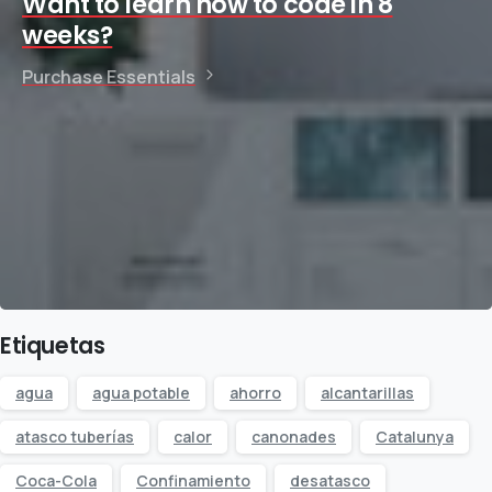
Want to learn how to code in 8
weeks?
Purchase Essentials
Etiquetas
agua
agua potable
ahorro
alcantarillas
atasco tuberías
calor
canonades
Catalunya
Coca-Cola
Confinamiento
desatasco