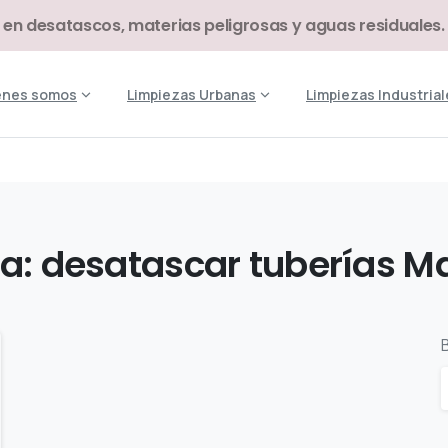
 en desatascos, materias peligrosas y aguas residuales.
énes somos
Limpiezas Urbanas
Limpiezas Industrial
a:
desatascar
tuberías
M