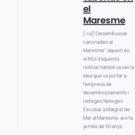
el
Maresme
[:ca]"Desembussar
canonades al
Maresme" aquest és
el títol d'aquesta
notícia i també va ser la
idea que va portar a
l'empresa de
desembossaments i
neteges Neteges
Escobar a Malgrat de
Mar al Maresme, ara fa
ja més de 50 anys.