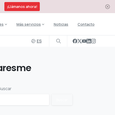
¡Llámanos ahora!
es
Más servicios
Noticias
Contacto
ES
aresme
Buscar
Buscar