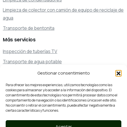
Limpieza de colector con camión de equipo de reciclaje de
agua
Transporte de bentonita
Más
servicios
Inspección de tuberías TV
Transporte de agua potable
Transporte de residuos
Gestionar consentimiento
Servicios de limpieza y desatascos especiales
Para ofrecer las mejores experiencias, utilizamos tecnologías como las
cookies para almacenar y/o acceder a la información del dispositivo. El
consentimiento de estas tecnologías nos permitirá procesar datos como el
comportamiento de navegación o las identificaciones únicas en este sitio.
¿Hablamos?
No consentir o retirar el consentimiento, puede afectar negativamente a
93 761 07 44
ciertas características y funciones.
Llámanos
Aceptar