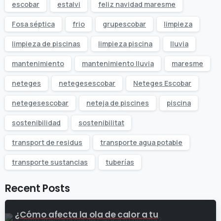
escobar
estalvi
feliz navidad maresme
Fosa séptica
frio
grupescobar
limpieza
limpieza de piscinas
limpieza piscina
lluvia
mantenimiento
mantenimiento lluvia
maresme
neteges
netegesescobar
Neteges Escobar
netegesescobar
neteja de piscines
piscina
sostenibilidad
sostenibilitat
transport de residus
transporte agua potable
transporte sustancias
tuberías
Recent Posts
¿Cómo afecta la ola de calor a tu