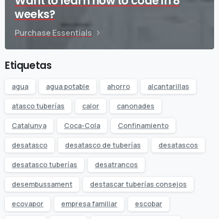
Want to learn how to code in 8
weeks?
Purchase Essentials
Etiquetas
agua
agua potable
ahorro
alcantarillas
atasco tuberías
calor
canonades
Catalunya
Coca-Cola
Confinamiento
desatasco
desatasco de tuberías
desatascos
desatasco tuberías
desatrancos
desembussament
destascar tuberías consejos
ecovapor
empresa familiar
escobar