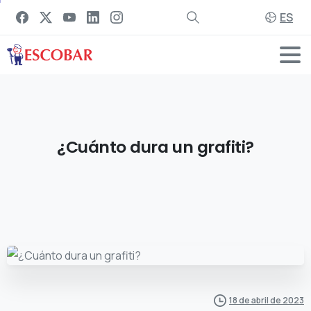
ES
¿Cuánto
dura
un
grafiti?
18 de abril de 2023