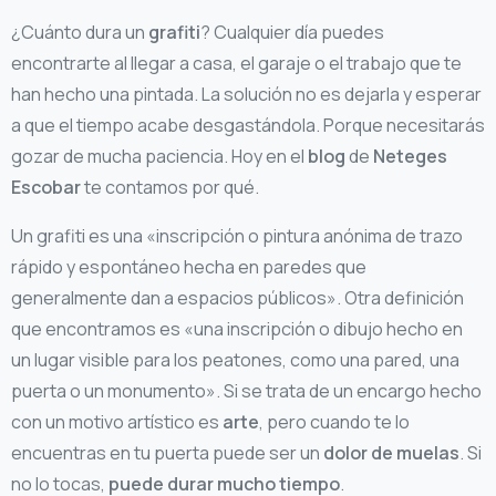
¿Cuánto dura un
grafiti
? Cualquier día puedes
encontrarte al llegar a casa, el garaje o el trabajo que te
han hecho una pintada. La solución no es dejarla y esperar
a que el tiempo acabe desgastándola. Porque necesitarás
gozar de mucha paciencia. Hoy en el
blog
de
Neteges
Escobar
te contamos por qué.
Un grafiti es una «inscripción o pintura anónima de trazo
rápido y espontáneo hecha en paredes que
generalmente dan a espacios públicos». Otra definición
que encontramos es «una inscripción o dibujo hecho en
un lugar visible para los peatones, como una pared, una
puerta o un monumento». Si se trata de un encargo hecho
con un motivo artístico es
arte
, pero cuando te lo
encuentras en tu puerta puede ser un
dolor de muelas
. Si
no lo tocas,
puede durar mucho tiempo
.