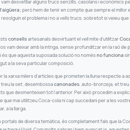
s vam desvetllar alguns trucs senzills, casolans i econòmics pe
’aigüera;
però hem de tenir en compte que sempre el millor 
resolguin el problema i no a vells trucs, sobretot si veieu qu
ests
consells
artesanals desvirtuant el vell mite d’utilitzar
Coc
s vam deixar amb la intriga, sense profunditzar en la raó de
ó; i és que aquesta suposada solució no només
no funciona
si
ut a la seva particular composició.
per la xarxa milers d’articles que prometen la lluna respecte a
 treu la set; desembossa
canonades
, auto-bronzeja, et tre
sts que desmenteixen tot l’anterior. Per això procedim a expli
e que mai utilitzeu Coca-cola ni cap succedani per a les vost
, a la llarga.
men portals de diversa temàtica, és completament fals que la C
 que tregui l’òxid. Com molts sabran i hem avançat ja, aqueste