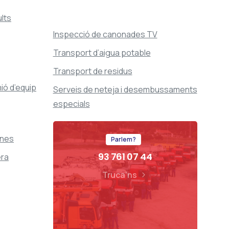
ults
Inspecció de canonades TV
Transport d’aigua potable
Transport de residus
ió d’equip
Serveis de neteja i desembussaments
especials
ines
Parlem?
93 761 07 44
era
Truca’ns