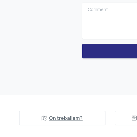
Comment
On treballem?