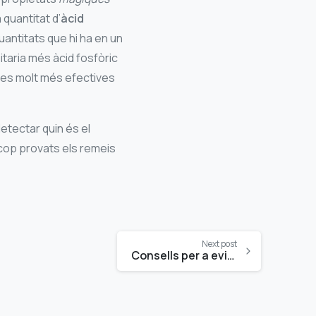
 quantitat d’
àcid
antitats que hi ha en un
itaria més àcid fosfòric
ies molt més efectives
etectar quin és el
 cop provats els remeis
Next post
Consells per a evitar embussos a canonades