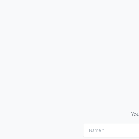
et port
tornen a classe a inicis de
laboral 
setembre. Mai s’havia avançat
tant la data. Això ha reduït el
4 d'ag
marge...
7 de setembre de 2022
Read more
You
Name
*