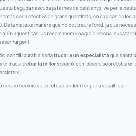
questa beguda nascuda ja fa més de cent anys, ve per la petita
omés seria efectiva en grans quantitats, en cap cas en les qu
00. De la mateixa manera que no pot treure l’òxid, ja que necess
cia. En aquest cas, us recomanem vinagre o llimona, substànc
cessari/urgent.
c, senzill i durable seria
trucar a un especialista
que sabrà d
rtir d’aquí
trobar la millor solució
, com dèiem, sobretot si un
rsisteix.
la secció serveis de tot el que podem fer per a vosaltres!