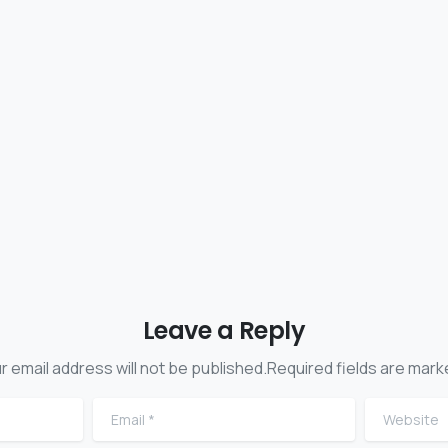
em 5 beneficis d’un espai
a la platja, però quan des
net. No dubtis...
passem per la dutxa ens p
provocar...
ost de 2022
Read more
14 de juliol de 2022
Read
Leave a Reply
r email address will not be published.Required fields are mark
Email
*
Website