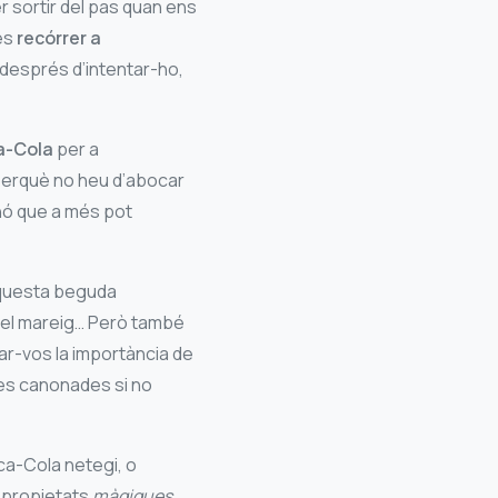
r sortir del pas quan ens
es
recórrer a
e després d’intentar-ho,
a-Cola
per a
 perquè no heu d’abocar
nó que a més pot
 aquesta beguda
u el mareig… Però també
car-vos la importància de
res canonades si no
oca-Cola netegi, o
s propietats
màgiques