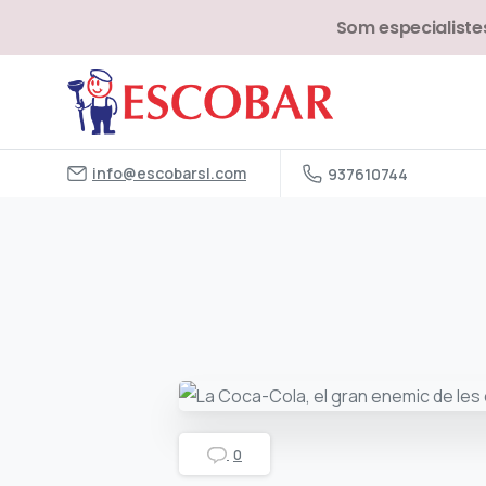
Som especialistes
info@escobarsl.com
937610744
0