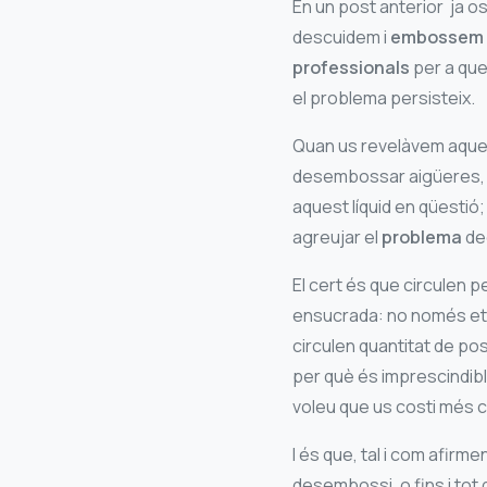
En un post anterior ja o
descuidem i
embossem l
professionals
per a que 
el problema persisteix.
Quan us revelàvem aqu
desembossar aigüeres, o
aquest líquid en qüesti
agreujar el
problema
deg
El cert és que circulen 
ensucrada: no només et
circulen quantitat de po
per què és imprescindibl
voleu que us costi més car
I és que, tal i com afir
desembossi, o fins i tot