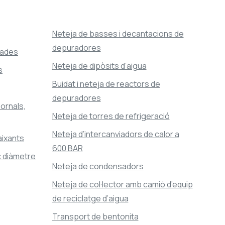
Neteja de basses i decantacions de
depuradores
ades
Neteja de dipòsits d’aigua
s
Buidat i neteja de reactors de
depuradores
ornals,
Neteja de torres de refrigeració
Neteja d’intercanviadors de calor a
aixants
600 BAR
 diàmetre
Neteja de condensadors
Neteja de col·lector amb camió d’equip
de reciclatge d’aigua
Transport de bentonita