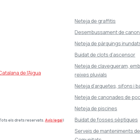
Neteja de graffitis
Desembussament de canon
Neteja de pàrquings inundat
Buidat de clots d’ascensor
Neteja de clavegueram, emb
reixes pluvials
Neteja d’arquetes, sifons i b
Neteja de canonades de poc
Neteja de piscines
Buidat de fosses sèptiques
ots els drets reservats.
Avís legal
|
Serveis de manteniments de
Comunitats