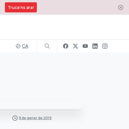
Truca'ns ara!
CA
9 de gener de 2019