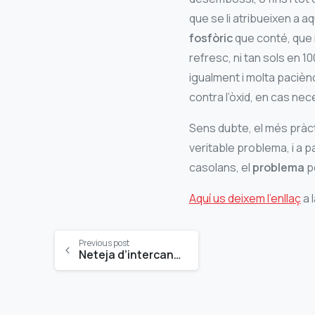
que se li atribueixen a a
fosfòric
que conté, que n
refresc, ni tan sols en 1
igualment i molta pacièn
contra l’òxid, en cas ne
Sens dubte, el més pràcti
veritable problema, i a pa
casolans, el
problema
pe
Aquí us deixem l’enllaç
a 
Continue
Previous post
Neteja d’intercanviador de calor a 600 BAR
Reading