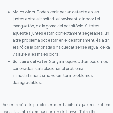
Males olors
. Poden venir per un defecte en les
juntes entre el sanitari i el paviment, o inodor i el
manguetón, o a la goma del pot sifònic. Si totes
aquestes juntes estan correctament segellades, un
altre problema pot estar en el desifonament, és a dir,
el sifó de la canonada s’ha quedat sense aigua i deixa
via lliure a les males olors.
Surt aire del vàter
. Senyal inequívoc d’embús en les
canonades, cal solucionar el problema
immediatament si no volem tenir problemes
desagradables.
Aquests són els problemes més habituals que ens trobem
cada dia amb els embussos en els banys. Tots ells