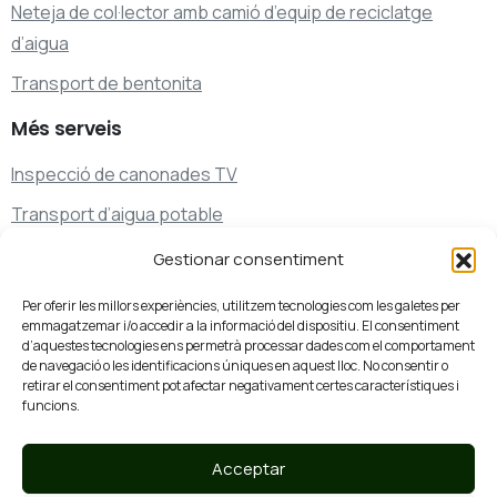
Neteja de col·lector amb camió d’equip de reciclatge
d’aigua
Transport de bentonita
Més
serveis
Inspecció de canonades TV
Transport d’aigua potable
Transport de residus
Gestionar consentiment
Serveis de neteja i desembussaments especials
Per oferir les millors experiències, utilitzem tecnologies com les galetes per
emmagatzemar i/o accedir a la informació del dispositiu. El consentiment
d’aquestes tecnologies ens permetrà processar dades com el comportament
de navegació o les identificacions úniques en aquest lloc. No consentir o
Parlem?
retirar el consentiment pot afectar negativament certes característiques i
93 761 07 44
funcions.
Truca’ns
Acceptar