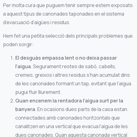
Per molta cura que puguem tenir sempre estem exposats
a aquest tipus de canonades taponades en el sistema
d’evacuació d’aigües i residus.
Hem fet una petita selecció dels principals problemes que
poden sorgir:
El desguàs empassa lent o no deixa passar
l’aigua
. Segurament restes de sabó, cabells,
cremes, greixos i altres residus s’han acumulat dins
de les canonades formant un tap, evitant que l’aigua
pugui fluir lliurement.
Quan encenem la rentadora l’aigua surt per la
banyera
. En ocasions dues parts de la casa estan
connectades amb canonades horitzontals que
canalitzen en una vertical que evacua l’aigua de les
dues canonades. Quan aquesta canonada vertical