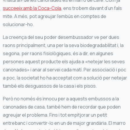
«natural» de les canonades és el marro de cafè. Com ja
succeeix amb la Coca-Cola
, ens trobem davant d’un fals
mite. A més, pot agreujar l’embús en comptes de
solucionar-ho.
La creença del seu poder desembussador ve per dues
raons principalment, una per la seva biodegradabilitat i, la
segona, per raons fisiològiques, és a dir, en algunes
persones aquest producte els ajuda a «netejar les seves
canonades» i anar al servei cada matí. Per associació i poc
a poc, la societat ho ha acceptat com a solució per netejar
també els desguassos de la casa i els pisos.
Però no només és innocu per a aquests embussos a la
canonades de casa, també hem de recordar que poden
agreujar el problema. Fins i tot empitjorar un petit
entrebanc i convertir-lo en un de major grandària. El marro