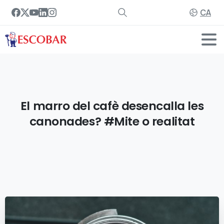
CA
El
marro
del
cafè
desencalla
les
canonades?
#Mite
o
realitat