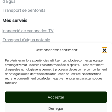
d’aigua
Transport de bentonita
Més
serveis
Inspecció de canonades TV
Transport d’aigua potable
Transport de residus
Gestionar consentiment
Serveis de neteja i desembussaments especials
Per oferir les millors experiències, utilitzem tecnologies com les galetes per
emmagatzemar i/o accedir a la informació del dispositiu. El consentiment
d’aquestes tecnologies ens permetrà processar dades com el comportament
de navegació o les identificacions úniques en aquest lloc. No consentir o
Parlem?
retirar el consentiment pot afectar negativament certes característiques i
93 761 07 44
funcions.
Truca’ns
Acceptar
Denegar