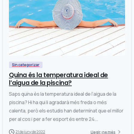
0
Sin categorizar
Quina és la temperatura ideal de
l’aigua de la piscina?
Saps quina és la temperatura ideal de l’aigua de la
piscina? Hi ha qui li agradarà més freda o més
calenta, però els estudis han determinat que el millor
per al cos i per a fer esport és entre 24...
21 de juny de 2022
Llegir-ne més