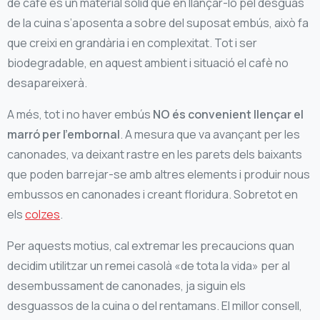
de cafè és un material sòlid que en llançar-lo pel desguàs
de la cuina s’aposenta a sobre del suposat embús, això fa
que creixi en grandària i en complexitat. Tot i ser
biodegradable, en aquest ambient i situació el cafè no
desapareixerà.
A més, tot i no haver embús
NO és convenient llençar el
marró per l’embornal
. A mesura que va avançant per les
canonades, va deixant rastre en les parets dels baixants
que poden barrejar-se amb altres elements i produir nous
embussos en canonades i creant floridura. Sobretot en
els
colzes
.
Per aquests motius, cal extremar les precaucions quan
decidim utilitzar un remei casolà «de tota la vida» per al
desembussament de canonades, ja siguin els
desguassos de la cuina o del rentamans. El millor consell,