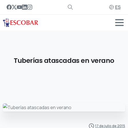
ES
Tuberías
atascadas
en
verano
17 de julio de 2015