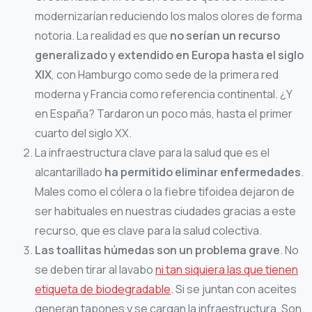
modernizarían reduciendo los malos olores de forma
notoria. La realidad es que
no serían un recurso
generalizado y extendido en Europa hasta el siglo
XIX
, con Hamburgo como sede de la primera red
moderna y Francia como referencia continental. ¿Y
en España? Tardaron un poco más, hasta el primer
cuarto del siglo XX.
La infraestructura clave para la salud que es el
alcantarillado
ha permitido eliminar enfermedades
.
Males como el cólera o la fiebre tifoidea dejaron de
ser habituales en nuestras ciudades gracias a este
recurso, que es clave para la salud colectiva.
Las toallitas húmedas son un problema grave
. No
se deben tirar al lavabo
ni tan siquiera las que tienen
etiqueta de biodegradable
. Si se juntan con aceites
generan tapones y se cargan la infraestructura. Son