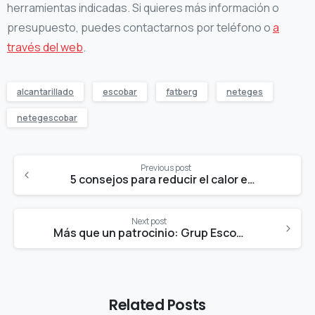
herramientas indicadas. Si quieres más información o
presupuesto, puedes contactarnos por teléfono o
a
través del web
.
alcantarillado
escobar
fatberg
neteges
netegescobar
Continue
Previous post
Reading
5 consejos para reducir el calor en la escuela
Next post
Más que un patrocinio: Grup Escobar refuerza el vínculo con el Maresme
Related Posts