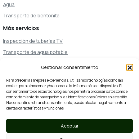
agua
Transporte de bentonita
Más
servicios
Inspección de tuberías TV
Transporte de agua potable
Transporte de residuos
Gestionar consentimiento
Servicios de limpieza y desatascos especiales
Para ofrecer las mejores experiencias, utilizamos tecnologías como las
cookies para almacenar y/o acceder a la información del dispositivo. El
consentimiento de estas tecnologías nos permitirá procesar datos como el
¿Hablamos?
comportamiento de navegación o las identificaciones únicas en este sitio.
No consentir o retirar el consentimiento, puede afectar negativamente a
93 761 07 44
ciertas características y funciones.
Llámanos
Aceptar