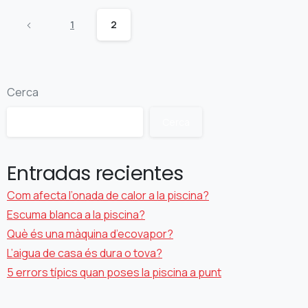
1
2
Cerca
Cerca
Entradas recientes
Com afecta l’onada de calor a la piscina?
Escuma blanca a la piscina?
Què és una màquina d’ecovapor?
L’aigua de casa és dura o tova?
5 errors típics quan poses la piscina a punt