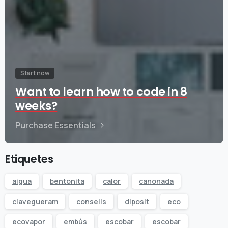
Start now
Want to learn how to code in 8
weeks?
Purchase Essentials
Etiquetes
aigua
bentonita
calor
canonada
clavegueram
consells
diposit
eco
ecovapor
embús
escobar
escobar