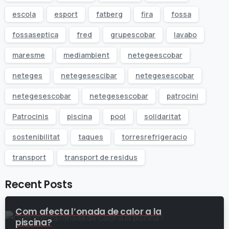
escola
esport
fatberg
fira
fossa
fossaseptica
fred
grupescobar
lavabo
maresme
mediambient
netegeescobar
neteges
netegesescibar
netegesescobar
netegesescobar
netegesescobar
patrocini
Patrocinis
piscina
pool
solidaritat
sostenibilitat
taques
torresrefrigeracio
transport
transport de residus
Recent Posts
Com afecta l’onada de calor a la
piscina?