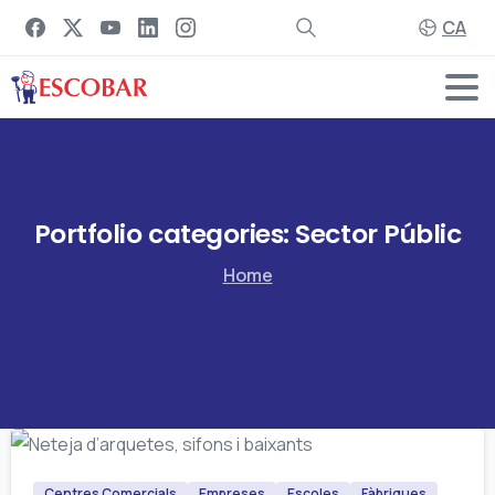
CA
Portfolio
categories:
Sector
Públic
Home
Centres Comercials
Empreses
Escoles
Fàbriques