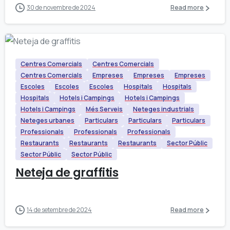
30 de novembre de 2024
Read more
Centres Comercials
Centres Comercials
Centres Comercials
Empreses
Empreses
Empreses
Escoles
Escoles
Escoles
Hospitals
Hospitals
Hospitals
Hotels i Campings
Hotels i Campings
Hotels i Campings
Més Serveis
Neteges industrials
Neteges urbanes
Particulars
Particulars
Particulars
Professionals
Professionals
Professionals
Restaurants
Restaurants
Restaurants
Sector Públic
Sector Públic
Sector Públic
Neteja de graffitis
14 de setembre de 2024
Read more