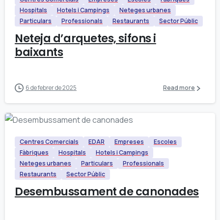
Hospitals
Hotels i Campings
Neteges urbanes
Particulars
Professionals
Restaurants
Sector Públic
Neteja d’arquetes, sifons i
baixants
6 de febrer de 2025
Read more
Centres Comercials
EDAR
Empreses
Escoles
Fàbriques
Hospitals
Hotels i Campings
Neteges urbanes
Particulars
Professionals
Restaurants
Sector Públic
Desembussament de canonades