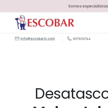
Somos especialistas
info@escobarsl.com
937610744
Desatasco