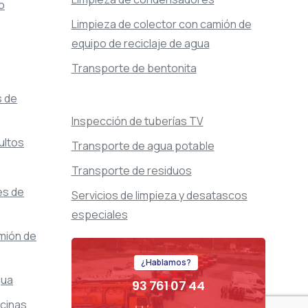
o
Limpieza de colector con camión de
equipo de reciclaje de agua
Transporte de bentonita
s de
Inspección de tuberías TV
ultos
Transporte de agua potable
Transporte de residuos
es de
Servicios de limpieza y desatascos
especiales
mión de
¿Hablamos?
gua
93 761 07 44
scinas