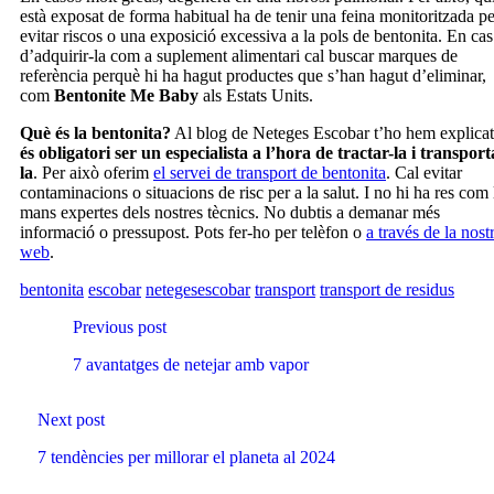
està exposat de forma habitual ha de tenir una feina monitoritzada pe
evitar riscos o una exposició excessiva a la pols de bentonita. En cas
d’adquirir-la com a suplement alimentari cal buscar marques de
referència perquè hi ha hagut productes que s’han hagut d’eliminar,
com
Bentonite Me Baby
als Estats Units.
Què és la bentonita?
Al blog de Neteges Escobar t’ho hem explicat
és obligatori ser un especialista a l’hora de tractar-la i transport
la
. Per això oferim
el servei de transport de bentonita
. Cal evitar
contaminacions o situacions de risc per a la salut. I no hi ha res com 
mans expertes dels nostres tècnics. No dubtis a demanar més
informació o pressupost. Pots fer-ho per telèfon o
a través de la nost
web
.
bentonita
escobar
netegesescobar
transport
transport de residus
Continue
Previous post
Reading
7 avantatges de netejar amb vapor
Next post
7 tendències per millorar el planeta al 2024