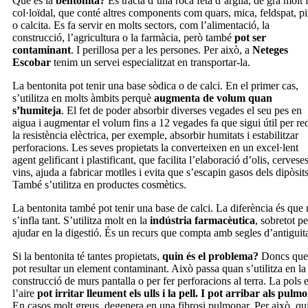
Què és la
bentonita?
Es tracta d’una roca feta d’argila, de gra molt f
col·loïdal, que conté altres components com quars, mica, feldspat, pi
o calcita. Es fa servir en molts sectors, com l’alimentació, la
construcció, l’agricultura o la farmàcia, però també
pot ser
contaminant
. I perillosa per a les persones. Per això, a
Neteges
Escobar
tenim un servei especialitzat en transportar-la.
La bentonita pot tenir una base sòdica o de calci. En el primer cas,
s’utilitza en molts àmbits perquè
augmenta de volum quan
s’humiteja
. El fet de poder absorbir diverses vegades el seu pes en
aigua i augmentar el volum fins a 12 vegades fa que sigui útil per re
la resistència elèctrica, per exemple, absorbir humitats i estabilitzar
perforacions. Les seves propietats la converteixen en un excel·lent
agent gelificant i plastificant, que facilita l’elaboració d’olis, cerveses
vins, ajuda a fabricar motlles i evita que s’escapin gasos dels dipòsits
També s’utilitza en productes cosmètics.
La bentonita també pot tenir una base de calci. La diferència és que
s’infla tant. S’utilitza molt en la
indústria farmacèutica
, sobretot pe
ajudar en la digestió. És un recurs que compta amb segles d’antiguita
Si la bentonita té tantes propietats,
quin és el problema?
Doncs que
pot resultar un element contaminant. Això passa quan s’utilitza en la
construcció de murs pantalla o per fer perforacions al terra. La pols 
l’aire
pot irritar lleument els ulls i la pell. I pot arribar als pulm
En casos molt greus, degenera en una fibrosi pulmonar. Per això, qui