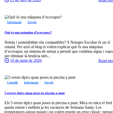
Read mo
0
Informació
Serveis
Què és una màquina d’ecovapor?
Neteja i sostenibilitat són compatibles? A Neteges Escobar és un sí
rotund. Per això al blog et volem explicar què és una màquina
d’ecovapor, un sistema de neteja a pressió que combina aigua i vapo
per eliminar la brutícia més...
19 de maig de 2026
Read mo
0
Consells
Informacio
Serveis
5 errors típics quan poses la piscina a punt
Els 5 errors típics quan poses la piscina a punt. Mica en mica el fred
queda enrere i enfilem ja les vacances de Setmana Santa. Les
temperatures aniran pujant i no volem repetir un error clàssic: prepar