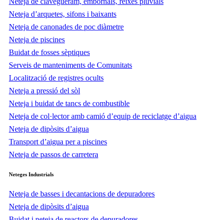
Neteja de clavegueram, embornals, reixes pluvials
Neteja d’arquetes, sifons i baixants
Neteja de canonades de poc diàmetre
Neteja de piscines
Buidat de fosses sèptiques
Serveis de manteniments de Comunitats
Localització de registres ocults
Neteja a pressió del sòl
Neteja i buidat de tancs de combustible
Neteja de col·lector amb camió d’equip de reciclatge d’aigua
Neteja de dipòsits d’aigua
Transport d’aigua per a piscines
Neteja de passos de carretera
Neteges
Industrials
Neteja de basses i decantacions de depuradores
Neteja de dipòsits d’aigua
Buidat i neteja de reactors de depuradores