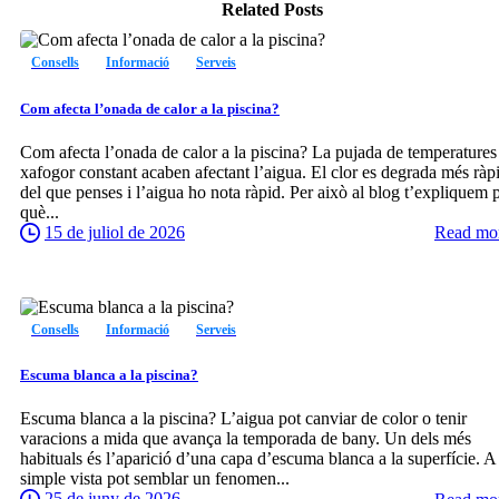
Related Posts
0
Consells
Informació
Serveis
Com afecta l’onada de calor a la piscina?
Com afecta l’onada de calor a la piscina? La pujada de temperatures 
xafogor constant acaben afectant l’aigua. El clor es degrada més ràp
del que penses i l’aigua ho nota ràpid. Per això al blog t’expliquem 
què...
15 de juliol de 2026
Read mo
0
Consells
Informació
Serveis
Escuma blanca a la piscina?
Escuma blanca a la piscina? L’aigua pot canviar de color o tenir
varacions a mida que avança la temporada de bany. Un dels més
habituals és l’aparició d’una capa d’escuma blanca a la superfície. A
simple vista pot semblar un fenomen...
25 de juny de 2026