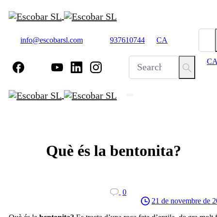
info@escobarsl.com
937610744
CA
C
Què
és
la
bentonita?
0
21 de novembre de 