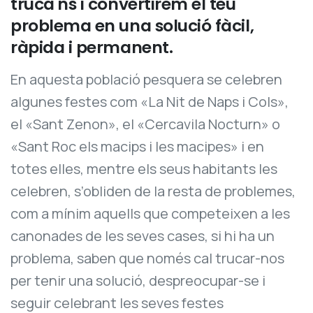
truca'ns
i
convertirem
el
teu
problema
en
una
solució
fàcil,
ràpida
i
permanent.
En aquesta població pesquera se celebren
algunes festes com «La Nit de Naps i Cols»,
el «Sant Zenon», el «Cercavila Nocturn» o
«Sant Roc els macips i les macipes» i en
totes elles, mentre els seus habitants les
celebren, s’obliden de la resta de problemes,
com a mínim aquells que competeixen a les
canonades de les seves cases, si hi ha un
problema, saben que només cal trucar-nos
per tenir una solució, despreocupar-se i
seguir celebrant les seves festes