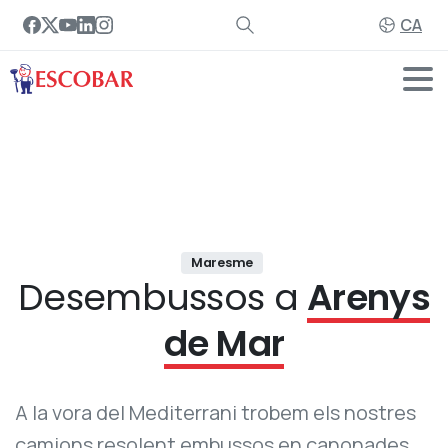
CA
Maresme
Desembussos a
Arenys
de Mar
A la vora del Mediterrani trobem els nostres
camions resolent embussos en canonades