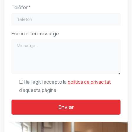
Telèfon*
Escriu el teu missatge
He llegit i accepto la
política de privacitat
d'aquesta pàgina.