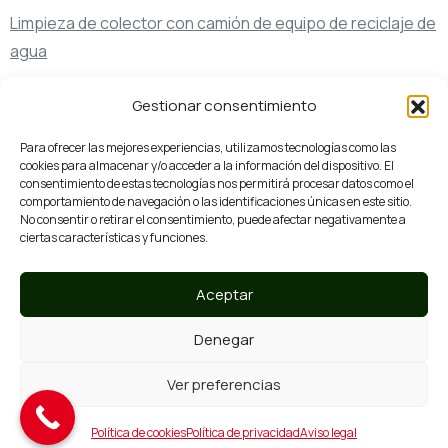
Limpieza de colector con camión de equipo de reciclaje de
agua
Transporte de bentonita
Gestionar consentimiento
Más
servicios
Para ofrecer las mejores experiencias, utilizamos tecnologías como las
Inspección de tuberías TV
cookies para almacenar y/o acceder a la información del dispositivo. El
consentimiento de estas tecnologías nos permitirá procesar datos como el
Transporte de agua potable
comportamiento de navegación o las identificaciones únicas en este sitio.
No consentir o retirar el consentimiento, puede afectar negativamente a
Transporte de residuos
ciertas características y funciones.
Servicios de limpieza y desatascos especiales
Aceptar
Denegar
¿Hablamos?
93 761 07 44
Ver preferencias
Llámanos
Política de cookies
Política de privacidad
Aviso legal