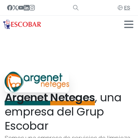
ES
Argenet
Neteges
, una
empresa del Grup
Escobar
Somos una empresa de servicios de limpieza,