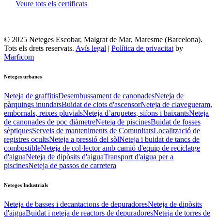
Veure tots els certificats
© 2025 Neteges Escobar, Malgrat de Mar, Maresme (Barcelona).
Tots els drets reservats.
Avís legal
|
Política de privacitat
by
Marficom
Neteges
urbanes
Neteja de graffitis
Desembussament de canonades
Neteja de
pàrquings inundats
Buidat de clots d'ascensor
Neteja de clavegueram,
embornals, reixes pluvials
Neteja d’arquetes, sifons i baixants
Neteja
de canonades de poc diàmetre
Neteja de piscines
Buidat de fosses
sèptiques
Serveis de manteniments de Comunitats
Localització de
registres ocults
Neteja a pressió del sòl
Neteja i buidat de tancs de
combustible
Neteja de col·lector amb camió d'equip de reciclatge
d'aigua
Neteja de dipòsits d'aigua
Transport d'aigua per a
piscines
Neteja de passos de carretera
Neteges
Industrials
Neteja de basses i decantacions de depuradores
Neteja de dipòsits
d'aigua
Buidat i neteja de reactors de depuradores
Neteja de torres de